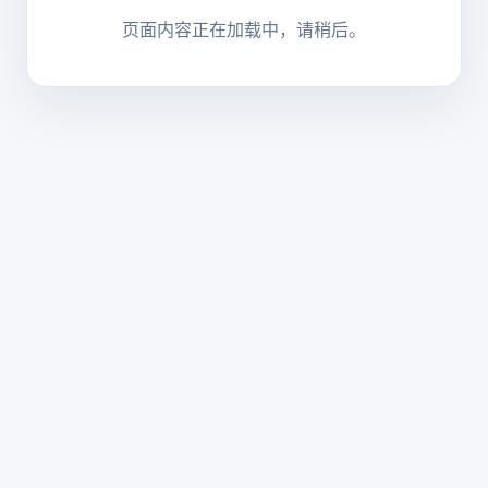
页面内容正在加载中，请稍后。